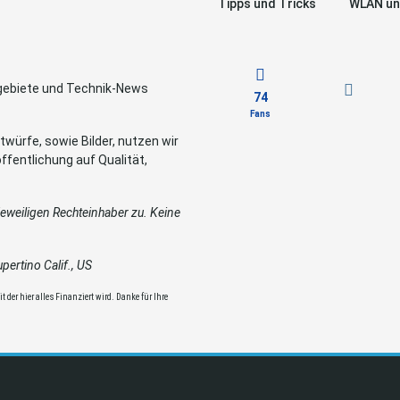
Tipps und Tricks
WLAN un
sgebiete und Technik-News
74
Fans
würfe, sowie Bilder, nutzen wir
ffentlichung auf Qualität,
weiligen Rechteinhaber zu. Keine
ertino Calif., US
 der hier alles Finanziert wird. Danke für Ihre