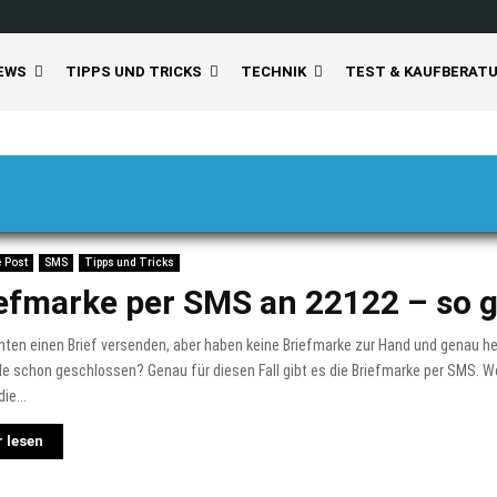
EWS
TIPPS UND TRICKS
TECHNIK
TEST & KAUFBERAT
 Post
SMS
Tipps und Tricks
efmarke per SMS an 22122 – so g
ten einen Brief versenden, aber haben keine Briefmarke zur Hand und genau he
ale schon geschlossen? Genau für diesen Fall gibt es die Briefmarke per SMS. W
ie...
 lesen