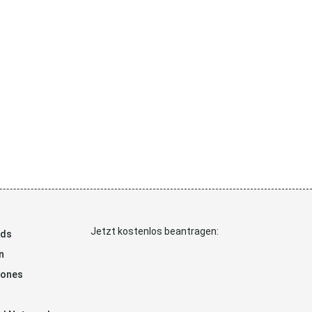
Jetzt kostenlos beantragen:
ads
n
hones