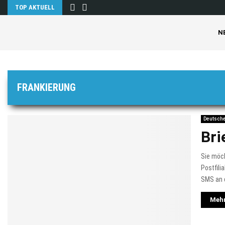
TOP AKTUELL
N
FRANKIERUNG
Deutsche
Bri
Sie möch
Postfili
SMS an d
Mehr