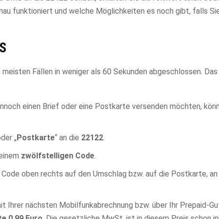
au funktioniert und welche Möglichkeiten es noch gibt, falls Si
MS
n meisten Fällen in weniger als 60 Sekunden abgeschlossen. Das
ennoch einen Brief oder eine Postkarte versenden möchten, könn
oder „
Postkarte
“ an die
22122
.
 einem
zwölfstelligen Code
.
 Code oben rechts auf den Umschlag bzw. auf die Postkarte, an d
mit Ihrer nächsten Mobilfunkabrechnung bzw. über Ihr Prepaid-G
te 0,99 Euro
. Die gesetzliche MwSt. ist in diesem Preis schon in