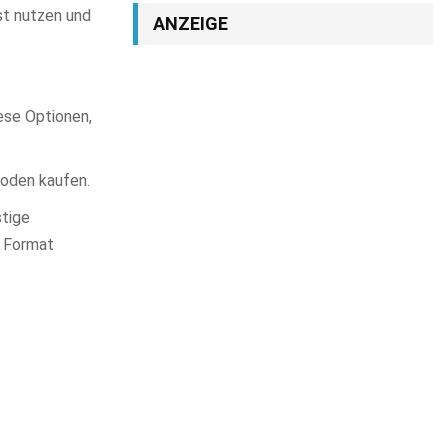
st nutzen und
ANZEIGE
ese Optionen,
hoden kaufen.
stige
s Format