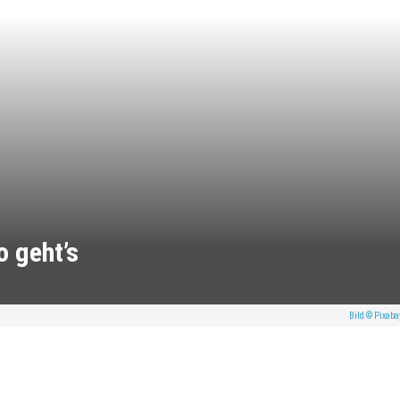
 geht’s
Bild © Pixab