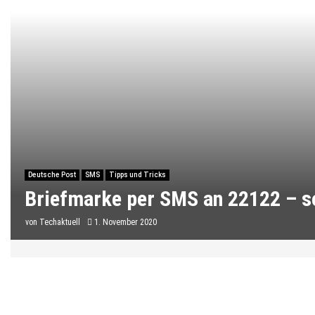
Deutsche Post
SMS
Tipps und Tricks
Briefmarke per SMS an 22122 – so
von
Techaktuell
1. November 2020