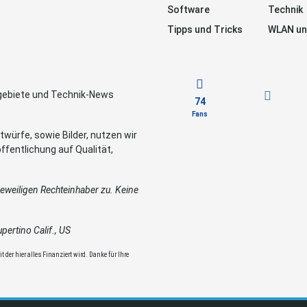
Software
Technik
Tipps und Tricks
WLAN un
sgebiete und Technik-News
74
Fans
würfe, sowie Bilder, nutzen wir
ffentlichung auf Qualität,
weiligen Rechteinhaber zu. Keine
ertino Calif., US
 der hier alles Finanziert wird. Danke für Ihre