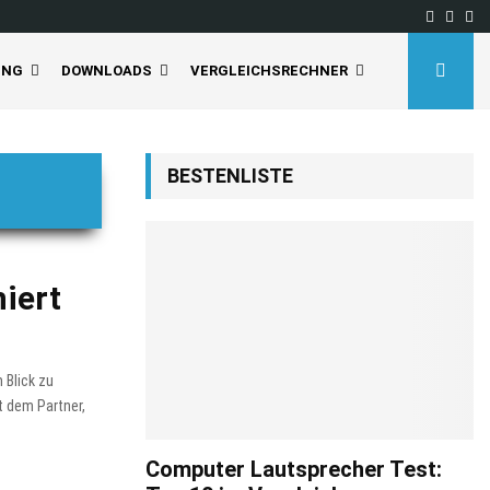
Facebo
Inst
Yo
UNG
DOWNLOADS
VERGLEICHSRECHNER
BESTENLISTE
niert
 Blick zu
t dem Partner,
Computer Lautsprecher Test: