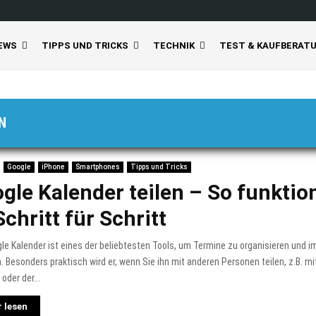
EWS
TIPPS UND TRICKS
TECHNIK
TEST & KAUFBERAT
N
Google
iPhone
Smartphones
Tipps und Tricks
gle Kalender teilen – So funktio
Schritt für Schritt
le Kalender ist eines der beliebtesten Tools, um Termine zu organisieren und im
. Besonders praktisch wird er, wenn Sie ihn mit anderen Personen teilen, z.B. mi
oder der...
 lesen