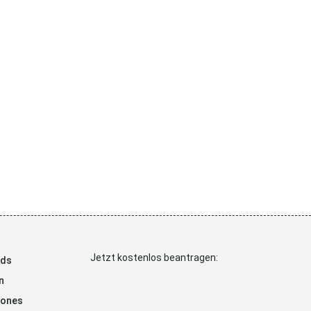
Jetzt kostenlos beantragen:
ads
n
hones