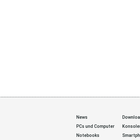
News
Downlo
PCs und Computer
Konsole
Notebooks
Smartp