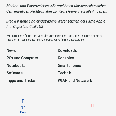
Marken- und Warenzeichen: Alle erwähnten Markenrechte stehen
dem jeweiligen Rechteinhaber zu. Keine Gewähr auf alle Angaben.
iPad & iPhone sind eingetragene Warenzeichen der Firma Apple
Inc. Cupertino Calif., US
*Enthält einen Affiliate-Link. Sie kaufen zum gewohnten Preis und wir erhalten eine kleine
Provision, mit der hier alles Finanziert wird. Danke für Ihre Unterstützung.
News
Downloads
PCs und Computer
Konsolen
Notebooks
Smartphones
Software
Technik
Tipps und Tricks
WLAN und Netzwerk
74
Fans