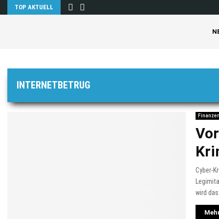
TOP AKTUELL
N
INTERNETBETRUG
Finanze
Vor
Kri
Cyber-Kr
Legimita
wird das
Mehr