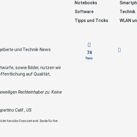
Notebooks
Smartp
Software
Technik
Tipps und Tricks
WLAN un
sgebiete und Technik-News
74
Fans
würfe, sowie Bilder, nutzen wir
ffentlichung auf Qualität,
weiligen Rechteinhaber zu. Keine
ertino Calif., US
 der hier alles Finanziert wird. Danke für Ihre