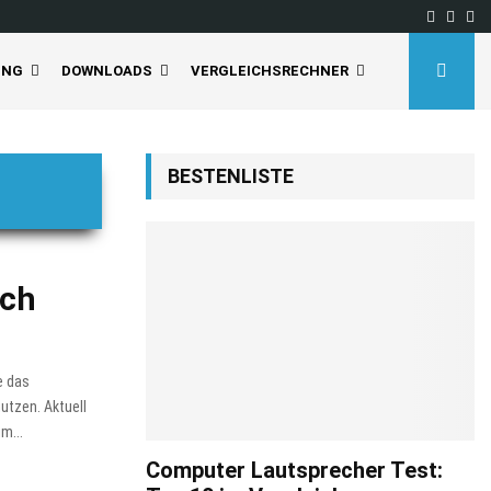
Facebo
Inst
Yo
UNG
DOWNLOADS
VERGLEICHSRECHNER
BESTENLISTE
rch
e das
utzen. Aktuell
m...
Computer Lautsprecher Test: