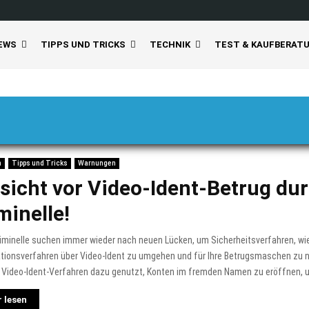
EWS
TIPPS UND TRICKS
TECHNIK
TEST & KAUFBERAT
n
Tipps und Tricks
Warnungen
sicht vor Video-Ident-Betrug du
minelle!
iminelle suchen immer wieder nach neuen Lücken, um Sicherheitsverfahren, wi
tionsverfahren über Video-Ident zu umgehen und für Ihre Betrugsmaschen zu n
 Video-Ident-Verfahren dazu genutzt, Konten im fremden Namen zu eröffnen, u
 lesen