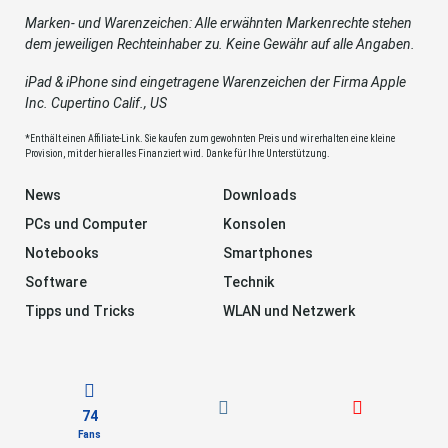
Marken- und Warenzeichen: Alle erwähnten Markenrechte stehen
dem jeweiligen Rechteinhaber zu. Keine Gewähr auf alle Angaben.
iPad & iPhone sind eingetragene Warenzeichen der Firma Apple
Inc. Cupertino Calif., US
*Enthält einen Affiliate-Link. Sie kaufen zum gewohnten Preis und wir erhalten eine kleine
Provision, mit der hier alles Finanziert wird. Danke für Ihre Unterstützung.
News
Downloads
PCs und Computer
Konsolen
Notebooks
Smartphones
Software
Technik
Tipps und Tricks
WLAN und Netzwerk
74
Fans