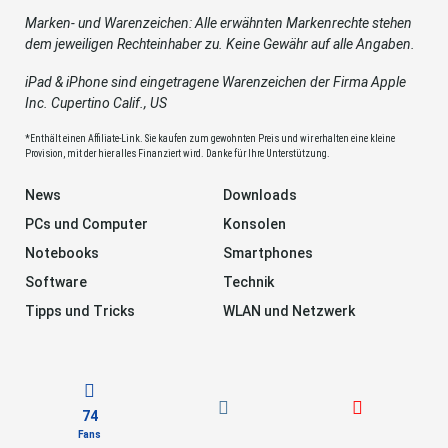
Marken- und Warenzeichen: Alle erwähnten Markenrechte stehen
dem jeweiligen Rechteinhaber zu. Keine Gewähr auf alle Angaben.
iPad & iPhone sind eingetragene Warenzeichen der Firma Apple
Inc. Cupertino Calif., US
*Enthält einen Affiliate-Link. Sie kaufen zum gewohnten Preis und wir erhalten eine kleine
Provision, mit der hier alles Finanziert wird. Danke für Ihre Unterstützung.
News
Downloads
PCs und Computer
Konsolen
Notebooks
Smartphones
Software
Technik
Tipps und Tricks
WLAN und Netzwerk
74
Fans