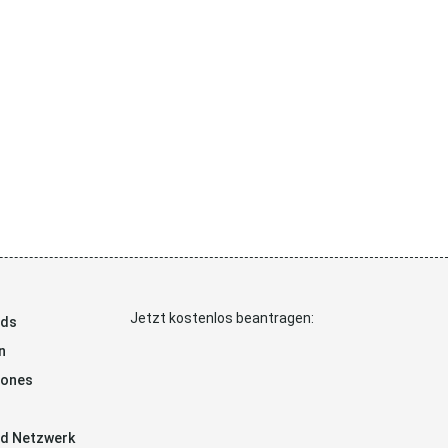
Jetzt kostenlos beantragen:
ads
n
hones
d Netzwerk