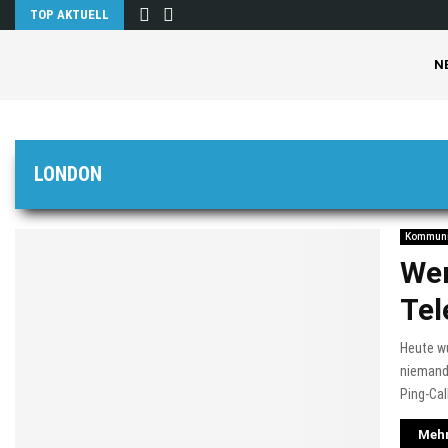
TOP AKTUELL
N
LONDON
Kommuni
Wer
Tel
Heute w
niemand
Ping-Cal
Mehr