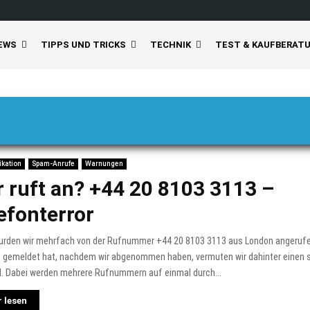
EWS
TIPPS UND TRICKS
TECHNIK
TEST & KAUFBERAT
kation
Spam-Anrufe
Warnungen
 ruft an? +44 20 8103 3113 –
efonterror
urden wir mehrfach von der Rufnummer +44 20 8103 3113 aus London angerufe
 gemeldet hat, nachdem wir abgenommen haben, vermuten wir dahinter einen
l. Dabei werden mehrere Rufnummern auf einmal durch...
 lesen