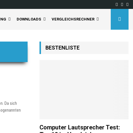
Facebo
Inst
Yo
UNG
DOWNLOADS
VERGLEICHSRECHNER
BESTENLISTE
n. Da sich
 sogenannten
Computer Lautsprecher Test: