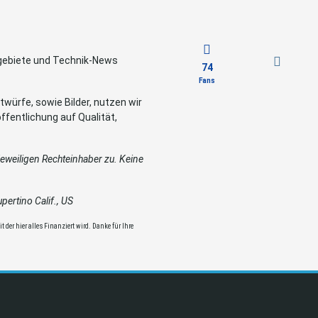
sgebiete und Technik-News
74
Fans
würfe, sowie Bilder, nutzen wir
ffentlichung auf Qualität,
weiligen Rechteinhaber zu. Keine
ertino Calif., US
 der hier alles Finanziert wird. Danke für Ihre