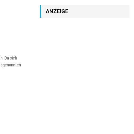
ANZEIGE
n. Da sich
 sogenannten