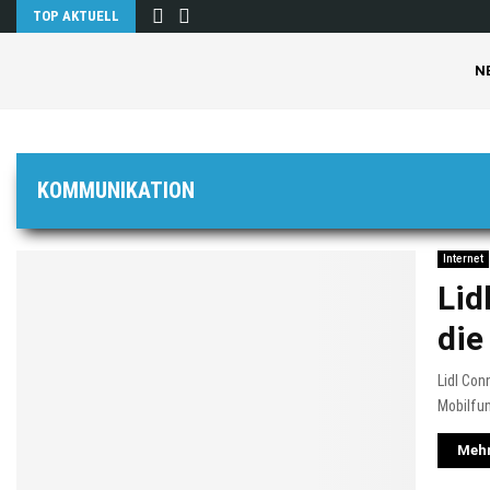
TOP AKTUELL
N
KOMMUNIKATION
Internet
Lid
die
Lidl Con
Mobilfun
Mehr