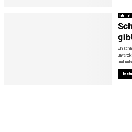
Internet
Sch
gib
Ein schn
unverzic
und nah
Mehr