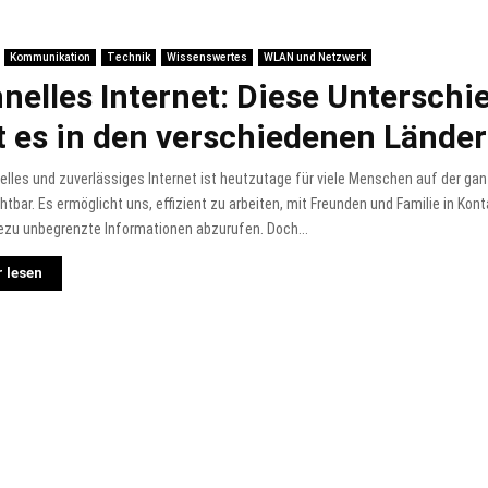
Kommunikation
Technik
Wissenswertes
WLAN und Netzwerk
nelles Internet: Diese Unterschi
t es in den verschiedenen Lände
elles und zuverlässiges Internet ist heutzutage für viele Menschen auf der ga
htbar. Es ermöglicht uns, effizient zu arbeiten, mit Freunden und Familie in Kont
ezu unbegrenzte Informationen abzurufen. Doch...
 lesen