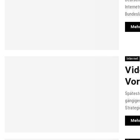
Internet
Bundeslä
Mehr
Internet
Vid
Vor
Späteste
gängiges
Strategi
Mehr