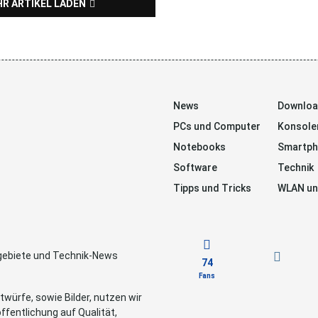
R ARTIKEL LADEN
News
Downlo
PCs und Computer
Konsole
Notebooks
Smartp
Software
Technik
Tipps und Tricks
WLAN un
sgebiete und Technik-News
74
Fans
würfe, sowie Bilder, nutzen wir
ffentlichung auf Qualität,