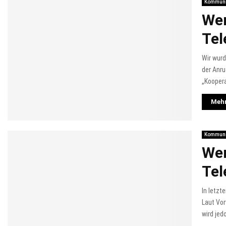
Kommuni
Wer
Tel
Wir wur
der Anru
„Koopera
Mehr
Kommuni
Wer
Tel
In letzt
Laut Vo
wird jed