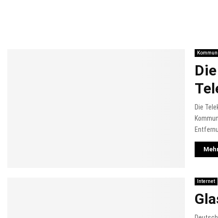
Kommuni
Die
Tel
Die Tele
Kommuni
Entfernu
Mehr
Internet
Gla
Deutschl