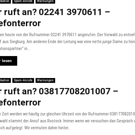
kation
Spam-Anrufe
Warnungen
 ruft an? 02241 3970611 –
efonterror
den heute von der Rufnummer 02241 3970611 angerufen. Der Vorwahl zu ent
f aus Siegburg. Am anderen Ende der Leitung war eine nette junge Dame zu höre
tionspartner“ in...
 lesen
kation
Spam-Anrufe
Warnungen
 ruft an? 03817708201007 –
efonterror
er Zeit werden wir häufig zur gleichen Uhrzeit von der Rufnummer 03817708201
rwahl stammt der Anruf aus Rostock. Immer wenn wir versuchen das Gespräc
och aufgelegt. Wir vermuten daher hinter...