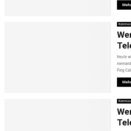
Mehr
Kommuni
Wer
Tel
Heute w
niemand
Ping-Cal
Mehr
Kommuni
Wer
Tel