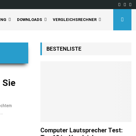
Facebo
Inst
Yo
UNG
DOWNLOADS
VERGLEICHSRECHNER
BESTENLISTE
 Sie
lechtem
..
Computer Lautsprecher Test: