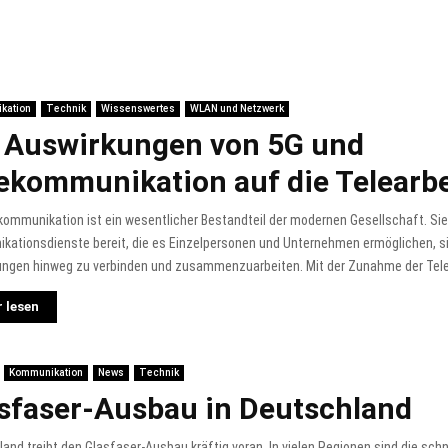
kation
Technik
Wissenswertes
WLAN und Netzwerk
 Auswirkungen von 5G und
ekommunikation auf die Telearbe
kommunikation ist ein wesentlicher Bestandteil der modernen Gesellschaft. Sie 
kationsdienste bereit, die es Einzelpersonen und Unternehmen ermöglichen, s
ngen hinweg zu verbinden und zusammenzuarbeiten. Mit der Zunahme der Telear
 lesen
Kommunikation
News
Technik
sfaser-Ausbau in Deutschland
and treibt den Glasfaser-Ausbau kräftig voran. In vielen Regionen sind die schn