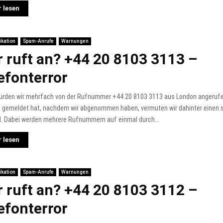
 lesen
kation
Spam-Anrufe
Warnungen
 ruft an? +44 20 8103 3113 –
efonterror
urden wir mehrfach von der Rufnummer +44 20 8103 3113 aus London angerufe
 gemeldet hat, nachdem wir abgenommen haben, vermuten wir dahinter einen
l. Dabei werden mehrere Rufnummern auf einmal durch...
 lesen
kation
Spam-Anrufe
Warnungen
 ruft an? +44 20 8103 3112 –
efonterror