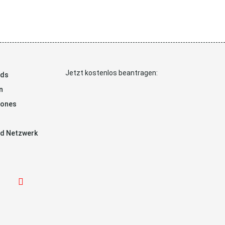
Jetzt kostenlos beantragen:
ads
n
hones
d Netzwerk