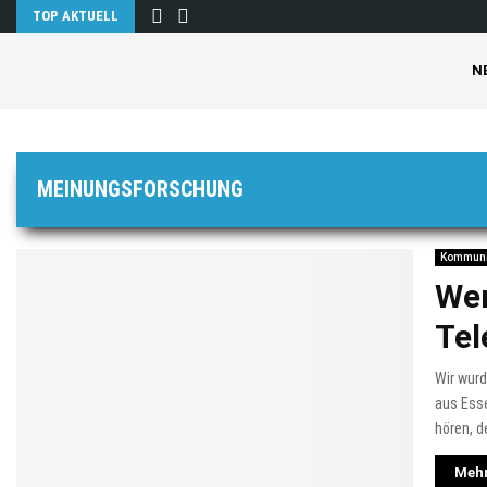
TOP AKTUELL
N
MEINUNGSFORSCHUNG
Kommuni
Wer
Tel
Wir wur
aus Ess
hören, de
Mehr