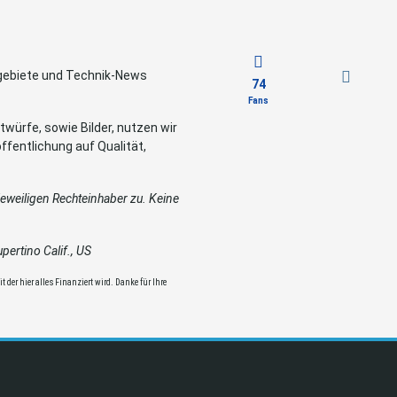
sgebiete und Technik-News
74
Fans
würfe, sowie Bilder, nutzen wir
ffentlichung auf Qualität,
weiligen Rechteinhaber zu. Keine
ertino Calif., US
 der hier alles Finanziert wird. Danke für Ihre