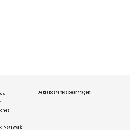
Jetzt kostenlos beantragen:
ads
n
hones
d Netzwerk