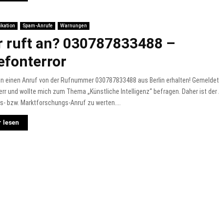
kation
Spam-Anrufe
Warnungen
 ruft an? 030787833488 –
efonterror
n einen Anruf von der Rufnummer 030787833488 aus Berlin erhalten! Gemeldet 
err und wollte mich zum Thema „Künstliche Intelligenz“ befragen. Daher ist der 
- bzw. Marktforschungs-Anruf zu werten....
 lesen