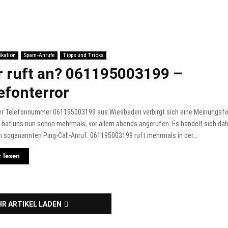
kation
Spam-Anrufe
Tipps und Tricks
 ruft an? 061195003199 –
efonterror
der Telefonnummer 061195003199 aus Wiesbaden verbirgt sich eine Meinungsfo
hat uns nun schon mehrmals, vor allem abends angerufen. Es handelt sich dah
 sogenannten Ping-Call-Anruf. 061195003199 ruft mehrmals in der...
 lesen
R ARTIKEL LADEN