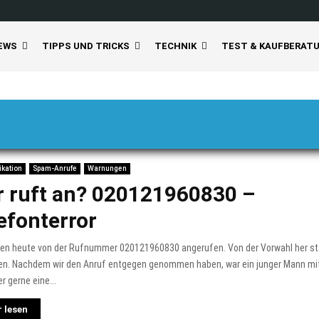
EWS
TIPPS UND TRICKS
TECHNIK
TEST & KAUFBERAT
kation
Spam-Anrufe
Warnungen
 ruft an? 020121960830 –
efonterror
den heute von der Rufnummer 020121960830 angerufen. Von der Vorwahl her s
en. Nachdem wir den Anruf entgegen genommen haben, war ein junger Mann mi
r gerne eine...
 lesen