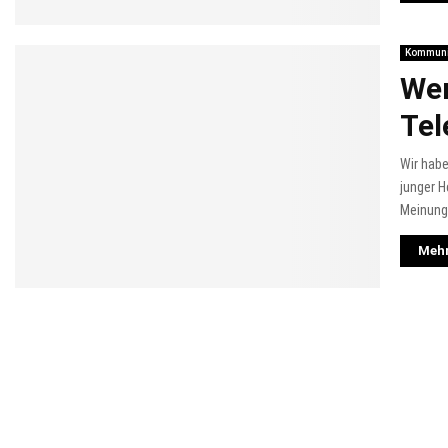
Kommuni
Wer
Tel
Wir habe
junger H
Meinungs
Mehr