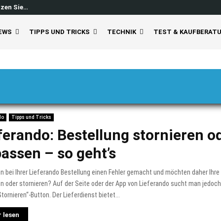
tzen Sie…
Windows 11 Feed ausschalten: So
EWS
TIPPS UND TRICKS
TECHNIK
TEST & KAUFBERAT
do
Tipps und Tricks
ferando: Bestellung stornieren o
assen – so geht’s
n bei Ihrer Lieferando Bestellung einen Fehler gemacht und möchten daher Ihre
 oder stornieren? Auf der Seite oder der App von Lieferando sucht man jedoch
tornieren“-Button. Der Lieferdienst bietet...
 lesen