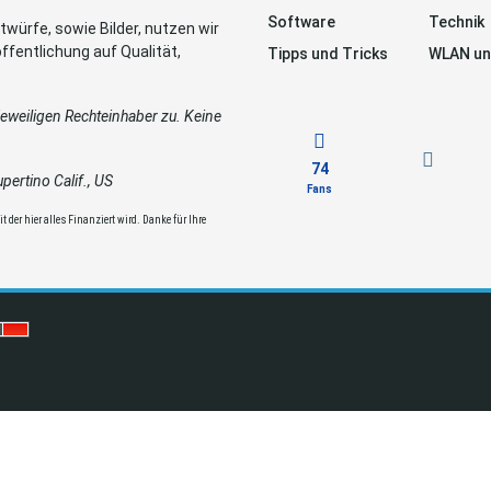
Software
Technik
würfe, sowie Bilder, nutzen wir
ffentlichung auf Qualität,
Tipps und Tricks
WLAN un
weiligen Rechteinhaber zu. Keine
74
ertino Calif., US
Fans
 der hier alles Finanziert wird. Danke für Ihre