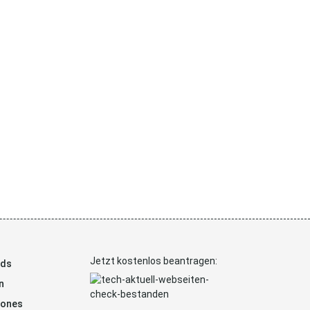
Jetzt kostenlos beantragen:
ads
n
hones