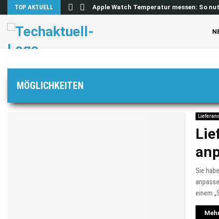
o lösen…
TOP AKTUELL
Apple Watch Temperatur messen: So nu
N
MÖGLICHKEITEN
Lieferan
Lie
anp
Sie habe
anpassen
einem „S
Mehr