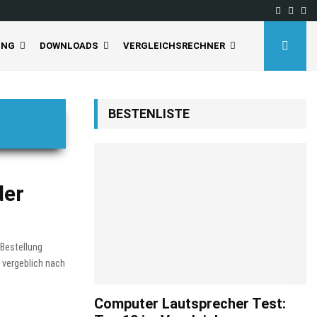
Facebo
Inst
Yo
 deaktivieren Sie…
Tineco Floor One S5 Pro
UNG
DOWNLOADS
VERGLEICHSRECHNER
BESTENLISTE
der
 Bestellung
 vergeblich nach
Computer Lautsprecher Test: