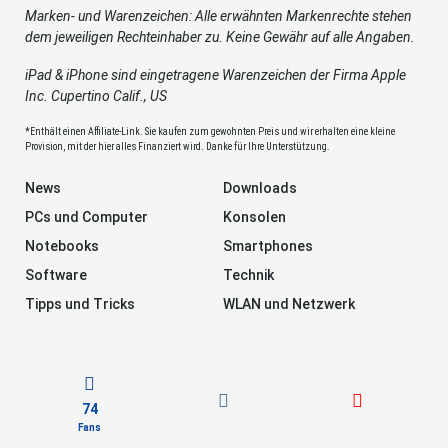
Marken- und Warenzeichen: Alle erwähnten Markenrechte stehen
dem jeweiligen Rechteinhaber zu. Keine Gewähr auf alle Angaben.
iPad & iPhone sind eingetragene Warenzeichen der Firma Apple
Inc. Cupertino Calif., US
*Enthält einen Affiliate-Link. Sie kaufen zum gewohnten Preis und wir erhalten eine kleine
Provision, mit der hier alles Finanziert wird. Danke für Ihre Unterstützung.
News
Downloads
PCs und Computer
Konsolen
Notebooks
Smartphones
Software
Technik
Tipps und Tricks
WLAN und Netzwerk
74
Fans