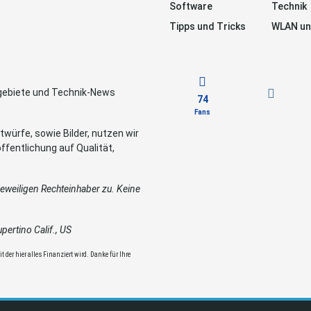
Software
Technik
Tipps und Tricks
WLAN un
sgebiete und Technik-News
74
Fans
würfe, sowie Bilder, nutzen wir
ffentlichung auf Qualität,
weiligen Rechteinhaber zu. Keine
ertino Calif., US
 der hier alles Finanziert wird. Danke für Ihre