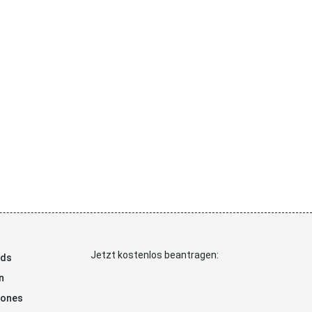
Jetzt kostenlos beantragen:
ads
n
hones