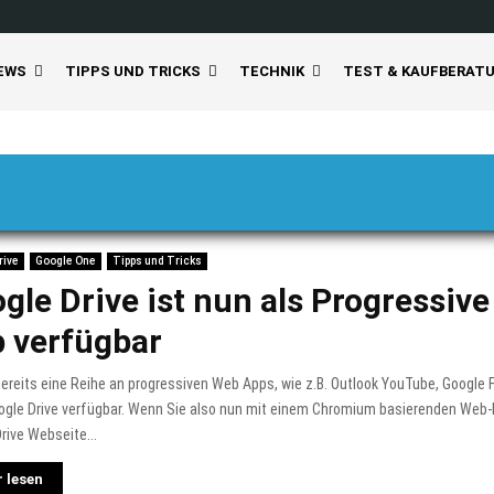
EWS
TIPPS UND TRICKS
TECHNIK
TEST & KAUFBERAT
rive
Google One
Tipps und Tricks
gle Drive ist nun als Progressiv
 verfügbar
bereits eine Reihe an progressiven Web Apps, wie z.B. Outlook YouTube, Google F
ogle Drive verfügbar. Wenn Sie also nun mit einem Chromium basierenden Web-
rive Webseite...
 lesen