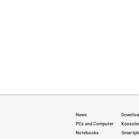
News
Downlo
PCs und Computer
Konsole
Notebooks
Smartp