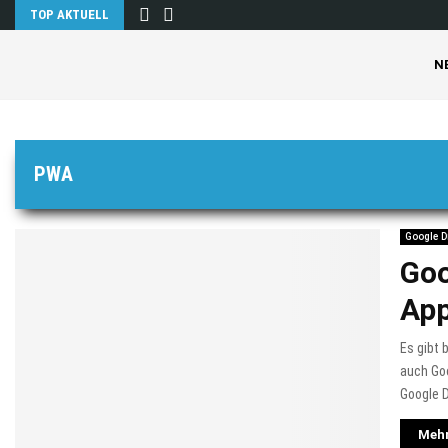
TOP AKTUELL
N
PWA
Google D
Goo
App
Es gibt 
auch Go
Google D
Mehr