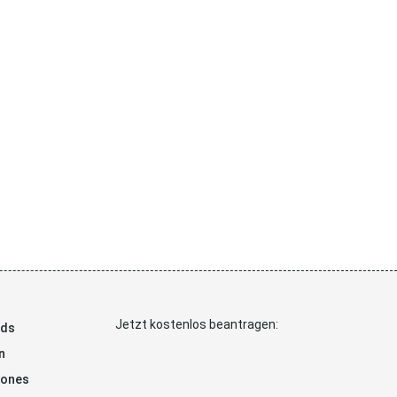
Jetzt kostenlos beantragen:
ads
n
hones