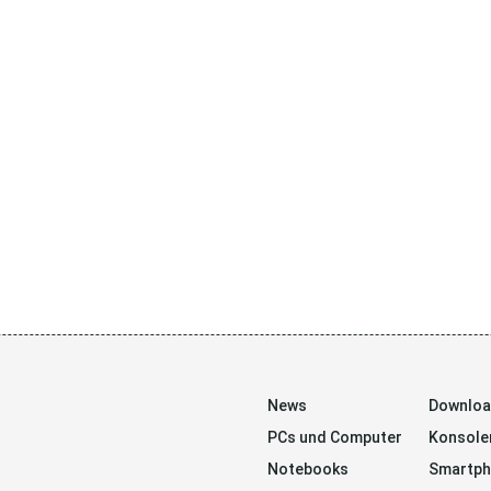
News
Downlo
PCs und Computer
Konsole
Notebooks
Smartp