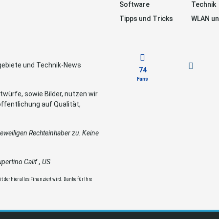
Software
Technik
Tipps und Tricks
WLAN un
sgebiete und Technik-News
74
Fans
würfe, sowie Bilder, nutzen wir
ffentlichung auf Qualität,
weiligen Rechteinhaber zu. Keine
ertino Calif., US
 der hier alles Finanziert wird. Danke für Ihre