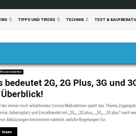
EWS
TIPPS UND TRICKS
TECHNIK
TEST & KAUFBERAT
Wissenswertes
 bedeutet 2G, 2G Plus, 3G und 3
 Überblick!
 der immer noch anhaltenden Corona-Maßnahmen spielt das Thema Zugangsb
mie, Arbeitsplatz und Einzelhandel mit „2G„, „2G plus„, „3G„, „3G plus“ nach wi
iese Abkürzungen bestimmen nämlich, welche Regelungen für...
 lesen