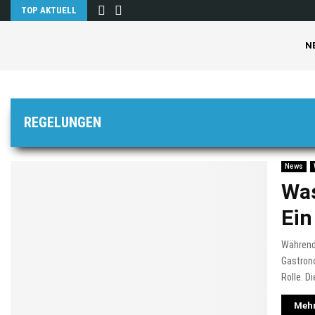
TOP AKTUELL
N
REGELUNGEN
News
Was
Ein
Während
Gastrono
Rolle. D
Mehr