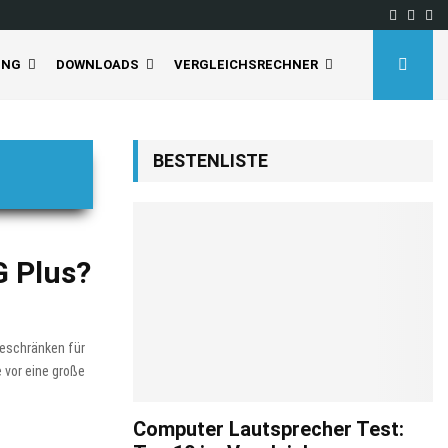
Facebo
Inst
Yo
UNG
DOWNLOADS
VERGLEICHSRECHNER
BESTENLISTE
G Plus?
eschränken für
e vor eine große
Computer Lautsprecher Test: