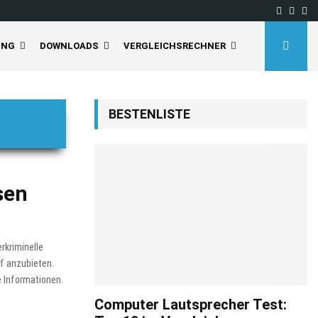
Facebo
Inst
Yo
UNG
DOWNLOADS
VERGLEICHSRECHNER
BESTENLISTE
sen
rkriminelle
f anzubieten.
e Informationen.
Computer Lautsprecher Test: