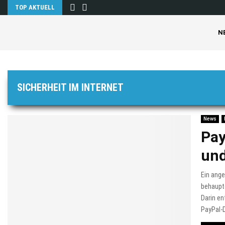
TOP AKTUELL
N
SICHERHEIT IM INTERNET
News
Pay
und
Ein ange
behaupt
Darin en
PayPal-D