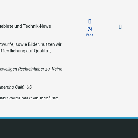
sgebiete und Technik-News
74
Fans
würfe, sowie Bilder, nutzen wir
ffentlichung auf Qualität,
weiligen Rechteinhaber zu. Keine
ertino Calif., US
 der hier alles Finanziert wird. Danke für Ihre