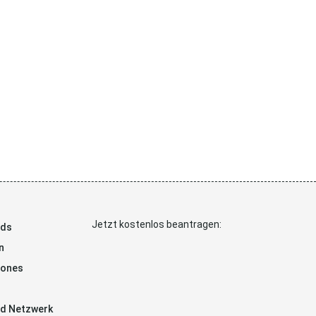
Jetzt kostenlos beantragen:
ads
n
hones
d Netzwerk