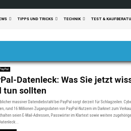
EWS
TIPPS UND TRICKS
TECHNIK
TEST & KAUFBERAT
PayPal
Pal-Datenleck: Was Sie jetzt wis
 tun sollten
blicher massiver Datendiebstahl bei PayPal sorgt derzeit für Schlagzeilen. Cybe
en, rund 16 Millionen Zugangsdaten von PayPal-Nutzern im Darknet zum Verkau
thalten seien E-Mail-Adressen, Passwörter im Klartext sowie weitere zugehörig
atenleck:...