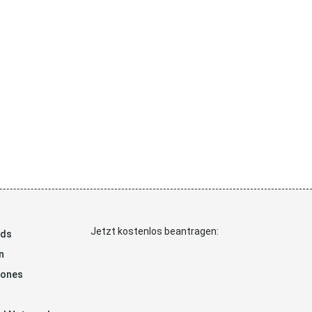
Jetzt kostenlos beantragen:
ads
n
hones