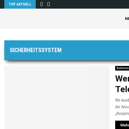
TOP AKTUELL
N
SICHERHEITSSYSTEM
Kommuni
Wer
Tel
Wir wur
der Anru
„Koopera
Mehr