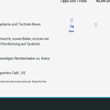
Tipps und Tricks
WLAN un
sgebiete und Technik-News
74
Fans
würfe, sowie Bilder, nutzen wir
ffentlichung auf Qualität,
weiligen Rechteinhaber zu. Keine
ertino Calif., US
 der hier alles Finanziert wird. Danke für Ihre