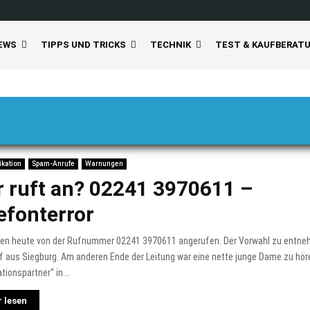
EWS
TIPPS UND TRICKS
TECHNIK
TEST & KAUFBERAT
kation
Spam-Anrufe
Warnungen
 ruft an? 02241 3970611 –
efonterror
den heute von der Rufnummer 02241 3970611 angerufen. Der Vorwahl zu ent
f aus Siegburg. Am anderen Ende der Leitung war eine nette junge Dame zu höre
tionspartner“ in...
 lesen