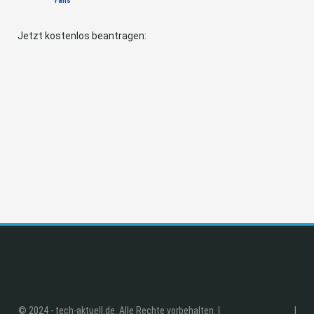
Fans
Jetzt kostenlos beantragen:
© 2024 - tech-aktuell.de. Alle Rechte vorbehalten. |
|