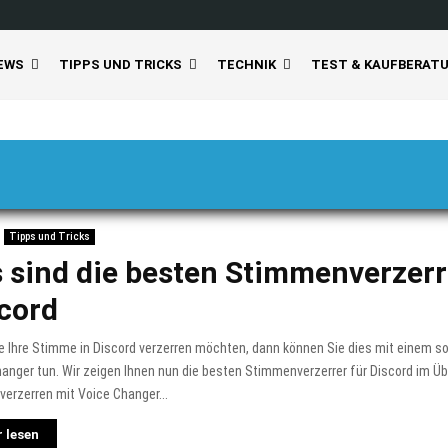
EWS
TIPPS UND TRICKS
TECHNIK
TEST & KAUFBERAT
Tipps und Tricks
 sind die besten Stimmenverzerr
cord
e Ihre Stimme in Discord verzerren möchten, dann können Sie dies mit einem 
anger tun. Wir zeigen Ihnen nun die besten Stimmenverzerrer für Discord im Übe
erzerren mit Voice Changer...
 lesen