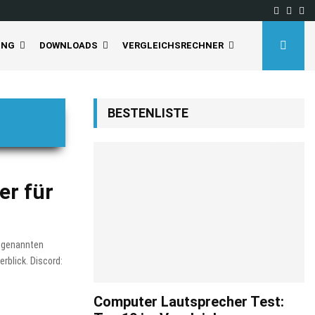
Facebo
Inst
Yo
UNG
DOWNLOADS
VERGLEICHSRECHNER
BESTENLISTE
er für
sogenannten
rblick. Discord:
Computer Lautsprecher Test: