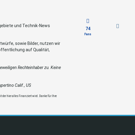
sgebiete und Technik-News
74
Fans
würfe, sowie Bilder, nutzen wir
ffentlichung auf Qualität,
weiligen Rechteinhaber zu. Keine
ertino Calif., US
 der hier alles Finanziert wird. Danke für Ihre