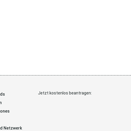
Jetzt kostenlos beantragen:
ads
n
hones
d Netzwerk