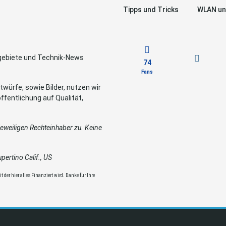
Tipps und Tricks
WLAN un
sgebiete und Technik-News
74
Fans
würfe, sowie Bilder, nutzen wir
ffentlichung auf Qualität,
weiligen Rechteinhaber zu. Keine
ertino Calif., US
 der hier alles Finanziert wird. Danke für Ihre