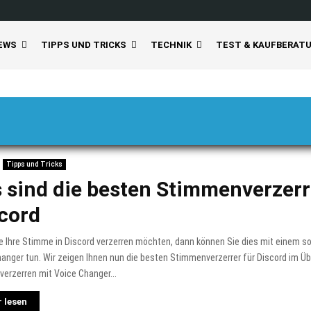
EWS
TIPPS UND TRICKS
TECHNIK
TEST & KAUFBERAT
Tipps und Tricks
 sind die besten Stimmenverzerr
cord
e Ihre Stimme in Discord verzerren möchten, dann können Sie dies mit einem 
anger tun. Wir zeigen Ihnen nun die besten Stimmenverzerrer für Discord im Übe
erzerren mit Voice Changer...
 lesen