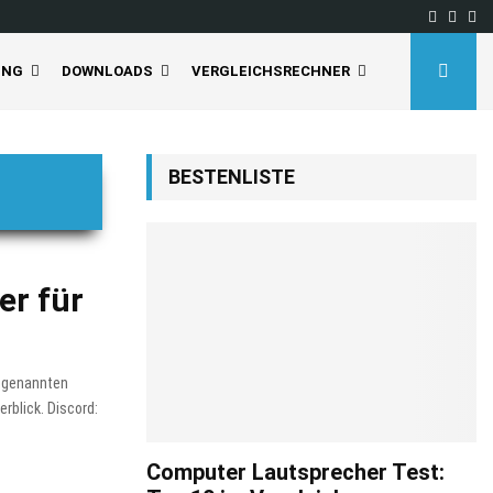
Facebo
Inst
Yo
UNG
DOWNLOADS
VERGLEICHSRECHNER
BESTENLISTE
er für
sogenannten
rblick. Discord:
Computer Lautsprecher Test: