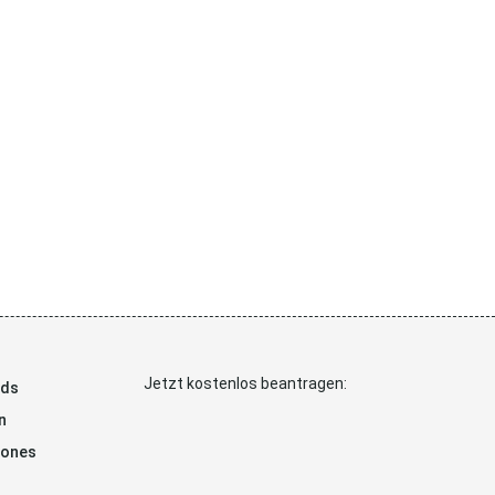
Jetzt kostenlos beantragen:
ads
n
hones