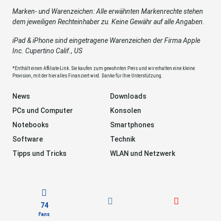
Marken- und Warenzeichen: Alle erwähnten Markenrechte stehen
dem jeweiligen Rechteinhaber zu. Keine Gewähr auf alle Angaben.
iPad & iPhone sind eingetragene Warenzeichen der Firma Apple
Inc. Cupertino Calif., US
*Enthält einen Affiliate-Link. Sie kaufen zum gewohnten Preis und wir erhalten eine kleine
Provision, mit der hier alles Finanziert wird. Danke für Ihre Unterstützung.
News
Downloads
PCs und Computer
Konsolen
Notebooks
Smartphones
Software
Technik
Tipps und Tricks
WLAN und Netzwerk
74
Fans