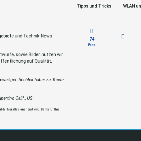
Tipps und Tricks
WLAN un
sgebiete und Technik-News
74
Fans
würfe, sowie Bilder, nutzen wir
ffentlichung auf Qualität,
weiligen Rechteinhaber zu. Keine
ertino Calif., US
 der hier alles Finanziert wird. Danke für Ihre