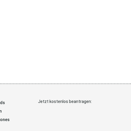
Jetzt kostenlos beantragen:
ads
n
hones