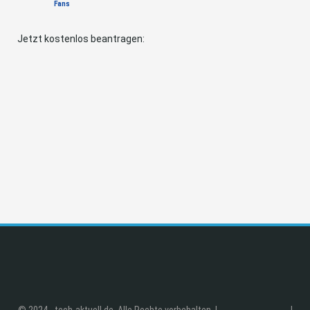
Fans
Jetzt kostenlos beantragen:
© 2024 - tech-aktuell.de. Alle Rechte vorbehalten. |
|