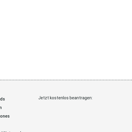
Jetzt kostenlos beantragen:
ads
n
hones