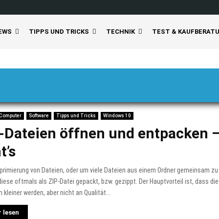
EWS
TIPPS UND TRICKS
TECHNIK
TEST & KAUFBERAT
 Computer
Software
Tipps und Tricks
Windows 10
-Dateien öffnen und entpacken –
t’s
primierung von Dateien, oder um viele Dateien aus einem Ordner gemeinsam zu
iese oftmals als ZIP-Datei gepackt, bzw. gezippt. Der Hauptvorteil ist, dass di
h kleiner werden, aber nicht an Qualität...
 lesen