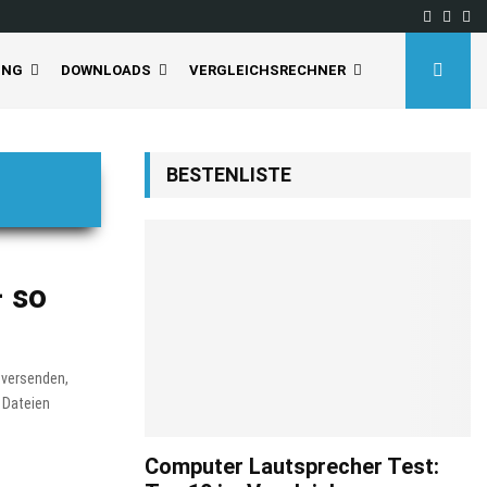
Facebo
Inst
Yo
UNG
DOWNLOADS
VERGLEICHSRECHNER
BESTENLISTE
 so
 versenden,
e Dateien
Computer Lautsprecher Test: