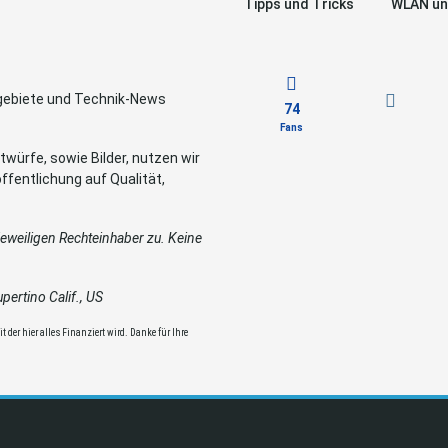
Tipps und Tricks
WLAN un
sgebiete und Technik-News
74
Fans
würfe, sowie Bilder, nutzen wir
ffentlichung auf Qualität,
weiligen Rechteinhaber zu. Keine
ertino Calif., US
 der hier alles Finanziert wird. Danke für Ihre