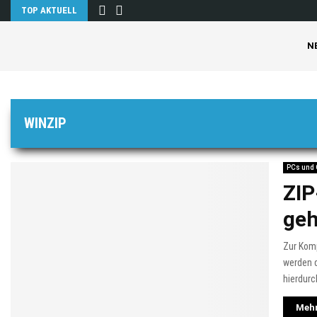
TOP AKTUELL
N
WINZIP
PCs und
ZIP
geh
Zur Kom
werden d
hierdurc
Mehr