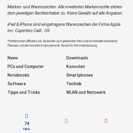
Marken- und Warenzeichen: Alle erwähnten Markenrechte stehen
dem jeweiligen Rechteinhaber zu. Keine Gewähr auf alle Angaben.
iPad & iPhone sind eingetragene Warenzeichen der Firma Apple
Inc. Cupertino Calif., US
*Enthält einen Affiliate-Link. Sie kaufen zum gewohnten Preis und wir erhalten eine kleine
Provision, mit der hier alles Finanziert wird. Danke für Ihre Unterstützung.
News
Downloads
PCs und Computer
Konsolen
Notebooks
Smartphones
Software
Technik
Tipps und Tricks
WLAN und Netzwerk
74
Fans