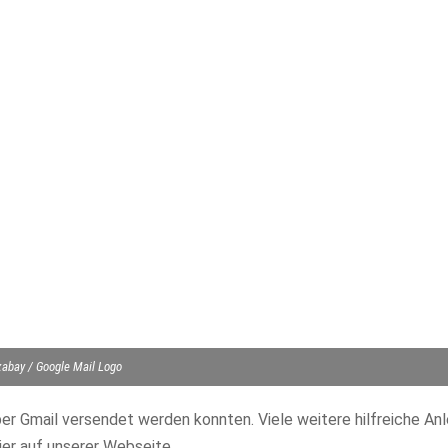
xabay / Google Mail Logo
über Gmail versendet werden konnten. Viele weitere hilfreiche Anl
ier auf unserer Webseite.