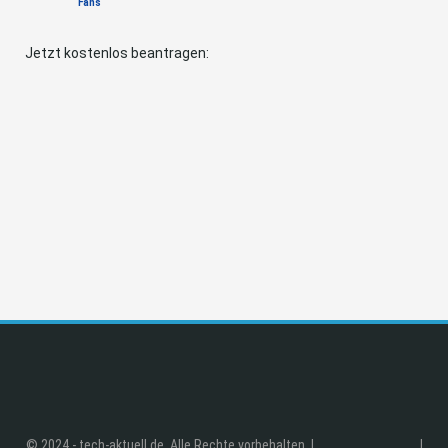
Fans
Jetzt kostenlos beantragen:
© 2024 - tech-aktuell.de. Alle Rechte vorbehalten. |
|