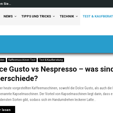
en Sie…
Windows 11 Feed ausschalten: So 
NEWS
TIPPS UND TRICKS
TECHNIK
TEST & KAUFBERA
sten
Kaffeemaschinen Test
Test & Kaufberatung
ce Gusto vs Nespresso – was sind
erschiede?
er heute vorgestellten Kaffeemaschinen, sowohl die Dolce Gusto, als auch die
enannte Kapselmaschinen. Der Vorteil von Kapselmaschinen liegt darin, dass es
densten Sorten gibt, sodass sich im Handumdrehen leckerer Latte...
 lesen