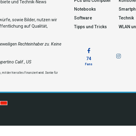
PCs und Computer
Konsole
ebiete und Technik-News
Notebooks
Smartph
Software
Technik
ürfe, sowie Bilder, nutzen wir
fentlichung auf Qualität,
Tipps und Tricks
WLAN un
weiligen Rechteinhaber zu. Keine
74
ertino Calif., US
Fans
 mit der hier alles Finanziert wird. Danke für