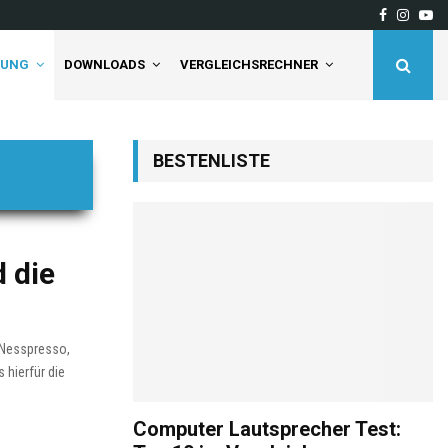
Facebook
Insta
Yo
deaktivieren Sie…
Tineco Floor One S5 Pro 2
TUNG
DOWNLOADS
VERGLEICHSRECHNER
BESTENLISTE
 die
 Nesspresso,
 hierfür die
Computer Lautsprecher Test: