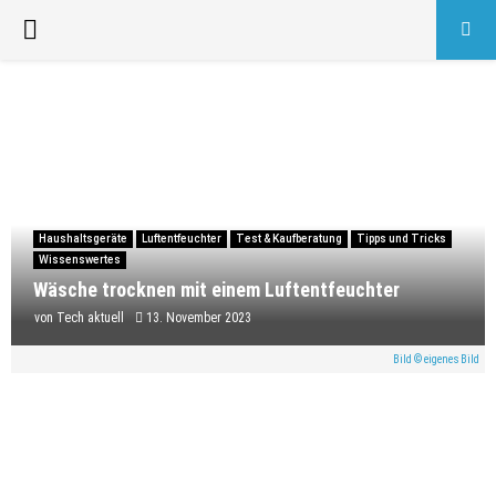
PRIMARY
MENU
Haushaltsgeräte
Luftentfeuchter
Test & Kaufberatung
Tipps und Tricks
Wissenswertes
Wäsche trocknen mit einem Luftentfeuchter
von
Tech aktuell
13. November 2023
Bild © eigenes Bild