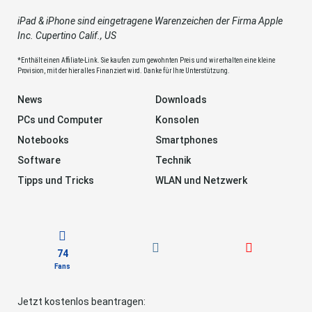
iPad & iPhone sind eingetragene Warenzeichen der Firma Apple
Inc. Cupertino Calif., US
*Enthält einen Affiliate-Link. Sie kaufen zum gewohnten Preis und wir erhalten eine kleine
Provision, mit der hier alles Finanziert wird. Danke für Ihre Unterstützung.
News
Downloads
PCs und Computer
Konsolen
Notebooks
Smartphones
Software
Technik
Tipps und Tricks
WLAN und Netzwerk
74
Fans
Jetzt kostenlos beantragen: