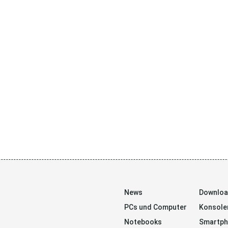
News
Downlo
PCs und Computer
Konsole
Notebooks
Smartp