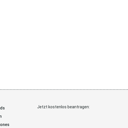
Jetzt kostenlos beantragen:
ads
n
hones