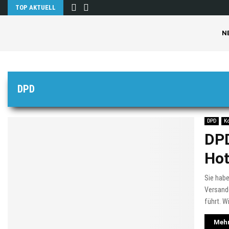
TOP AKTUELL
N
DPD
DPD
K
DPD
Hot
Sie hab
Versandd
führt. W
Mehr