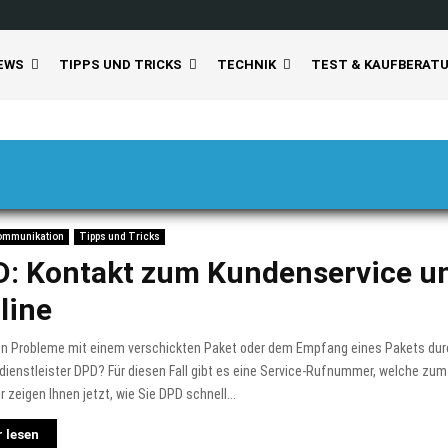
EWS
TIPPS UND TRICKS
TECHNIK
TEST & KAUFBERAT
ommunikation
Tipps und Tricks
: Kontakt zum Kundenservice u
line
en Probleme mit einem verschickten Paket oder dem Empfang eines Pakets dur
ienstleister DPD? Für diesen Fall gibt es eine Service-Rufnummer, welche zu
ir zeigen Ihnen jetzt, wie Sie DPD schnell...
 lesen