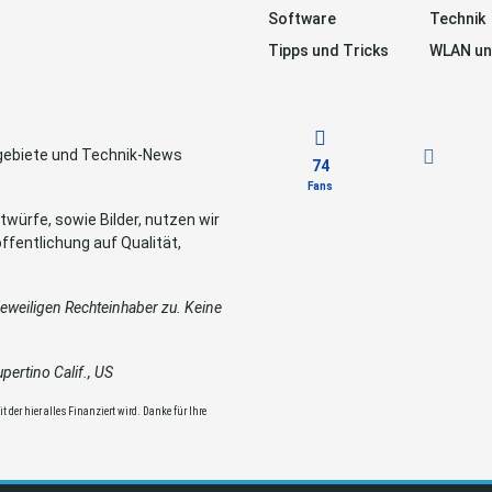
Software
Technik
Tipps und Tricks
WLAN un
sgebiete und Technik-News
74
Fans
würfe, sowie Bilder, nutzen wir
ffentlichung auf Qualität,
weiligen Rechteinhaber zu. Keine
ertino Calif., US
 der hier alles Finanziert wird. Danke für Ihre