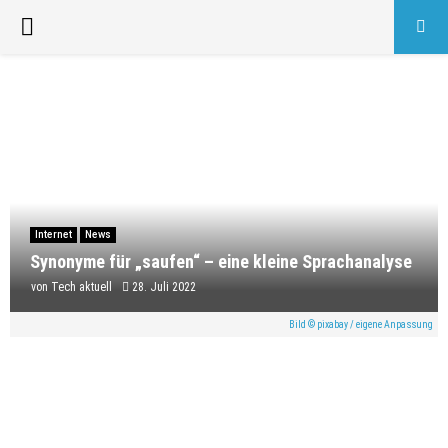
PRIMARY
MENU
Internet
News
Synonyme für „saufen“ – eine kleine Sprachanalyse
von
Tech aktuell
28. Juli 2022
Bild © pixabay / eigene Anpassung