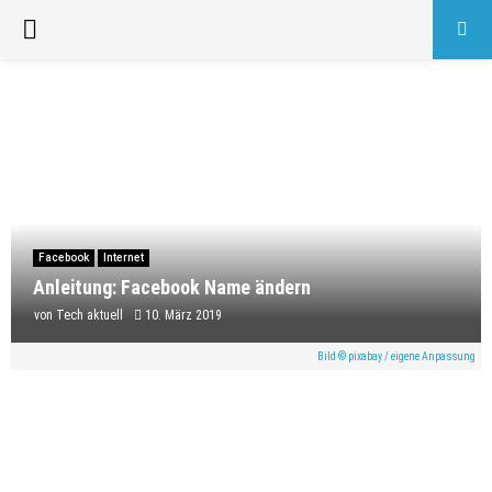
PRIMARY
MENU
Facebook
Internet
Anleitung: Facebook Name ändern
von
Tech aktuell
10. März 2019
Bild © pixabay / eigene Anpassung