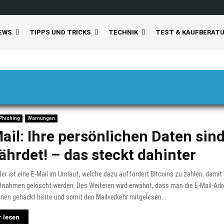
EWS
TIPPS UND TRICKS
TECHNIK
TEST & KAUFBERAT
Phishing
Warnungen
ail: Ihre persönlichen Daten sin
ährdet! – das steckt dahinter
er ist eine E-Mail im Umlauf, welche dazu auffordert Bitcoins zu zahlen, damit
fnahmen gelöscht werden. Des Weiteren wird erwähnt, dass man die E-Mail-Ad
nen gehackt hätte und somit den Mailverkehr mitgelesen...
 lesen