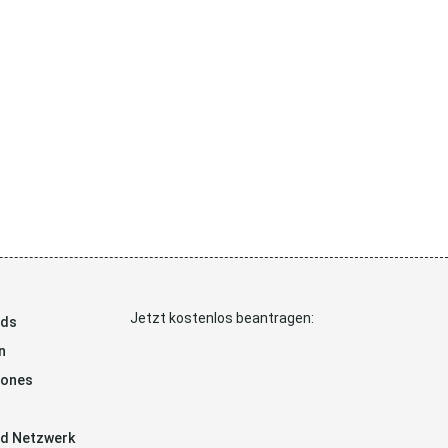
Jetzt kostenlos beantragen:
ads
n
hones
d Netzwerk