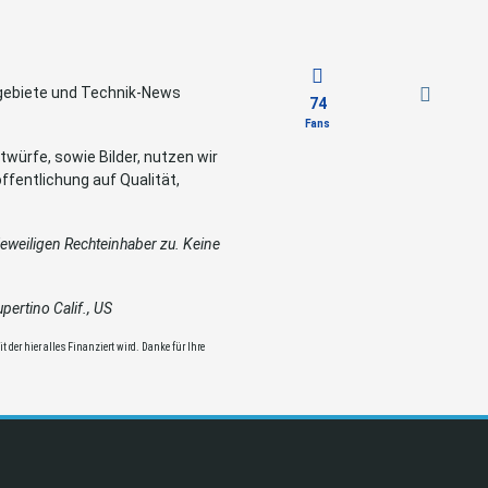
sgebiete und Technik-News
74
Fans
würfe, sowie Bilder, nutzen wir
ffentlichung auf Qualität,
weiligen Rechteinhaber zu. Keine
ertino Calif., US
 der hier alles Finanziert wird. Danke für Ihre