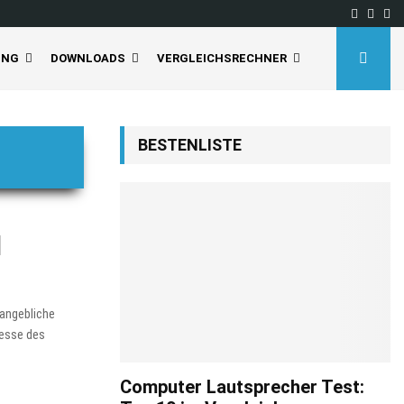
Facebo
Inst
Yo
UNG
DOWNLOADS
VERGLEICHSRECHNER
BESTENLISTE
d
 angebliche
resse des
Computer Lautsprecher Test: