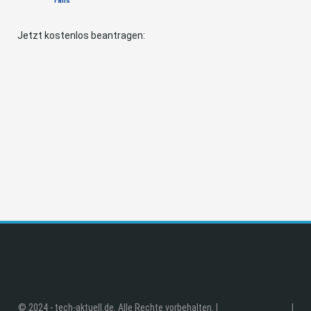
Fans
Jetzt kostenlos beantragen:
© 2024 - tech-aktuell.de. Alle Rechte vorbehalten. |
|