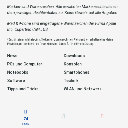
Marken- und Warenzeichen: Alle erwähnten Markenrechte stehen
dem jeweiligen Rechteinhaber zu. Keine Gewähr auf alle Angaben.
iPad & iPhone sind eingetragene Warenzeichen der Firma Apple
Inc. Cupertino Calif., US
*Enthält einen Affiliate-Link. Sie kaufen zum gewohnten Preis und wir erhalten eine kleine
Provision, mit der hier alles Finanziert wird. Danke für Ihre Unterstützung.
News
Downloads
PCs und Computer
Konsolen
Notebooks
Smartphones
Software
Technik
Tipps und Tricks
WLAN und Netzwerk
74
Fans