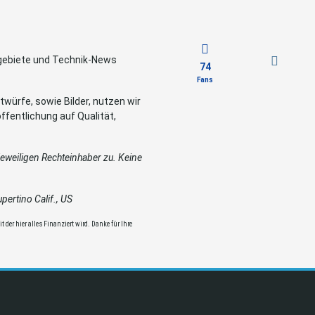
sgebiete und Technik-News
74
Fans
würfe, sowie Bilder, nutzen wir
ffentlichung auf Qualität,
weiligen Rechteinhaber zu. Keine
ertino Calif., US
 der hier alles Finanziert wird. Danke für Ihre