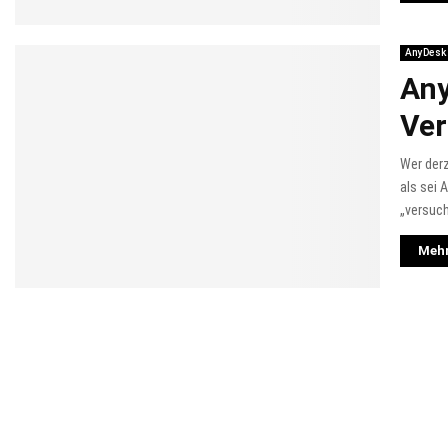
AnyDesk
Any
Ve
Wer derz
als sei 
„versuch
Mehr