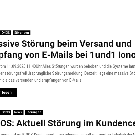
IONOS
Störungen
sive Störung beim Versand und
fang von E-Mails bei 1und1 Ion
vom 11.09.2020 11:40Uhr Alles Störungen wurden behoben und die Systeme lauf
der störungsfrei! Ursprüngliche Störungsmeldung: Derzeit liegt eine massive St
r, die das versenden und empfangen von E-Mails...
 lesen
IONOS
News
Störungen
OS: Aktuell Störung im Kundenc
 versucht im IONOS-Kundencenter einzuloggen, erhält momentan lediglich die 