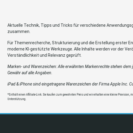
Aktuelle Technik, Tipps und Tricks für verschiedene Anwendung
zusammen.
Für Themenrecherche, Strukturierung und die Erstellung erster Ent
moderne KI-gestützte Werkzeuge. Alle Inhalte werden vor der Verö
Verständlichkeit und Relevanz geprüft.
Marken- und Warenzeichen: Alle erwähnten Markenrechte stehen dem je
Gewähr auf alle Angaben.
iPad & iPhone sind eingetragene Warenzeichen der Firma Apple Inc. Cup
*Enthält einen Affiliate-Link. Sie kaufen zum gewohnten Preis und wir erhalten eine kleine Provision, mit
Unterstützung.