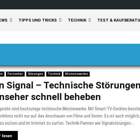
EWS
TIPPS UND TRICKS
TECHNIK
TEST & KAUFBERAT
en
Fernseher
Störungen
Technik
Wissenswertes
n Signal – Technische Störunge
nseher schnell beheben
geräte sind heutzutage technische Meisterwerke. Mit Smart-TV-Geräten beschr
rlebnis nicht nur auf das Anschauen von Filme und Serien. Es ist auch möglich
zu nutzen und im Internet zu surfen. Technik-Pannen wie Signalstörungen...
 lesen