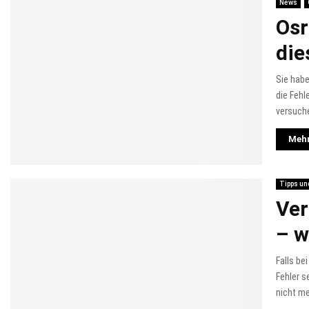
News
Osr
die
Sie habe
die Fehl
versuche
Mehr
Tipps un
Ver
– w
Falls be
Fehler s
nicht me