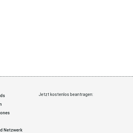
Jetzt kostenlos beantragen:
ads
n
hones
d Netzwerk