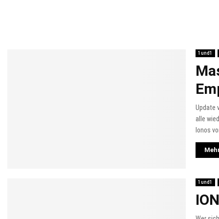
1und1
Mas
Emp
Update 
alle wie
Ionos vo
Mehr
1und1
ION
Wer sich