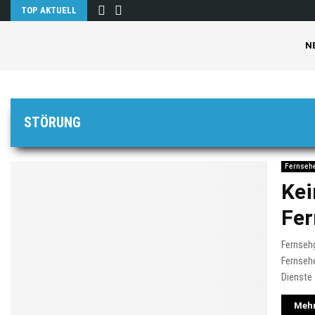
TOP AKTUELL
N
STÖRUNG
Fernseh
Kei
Fer
Fernseh
Fernsehe
Dienste 
Mehr