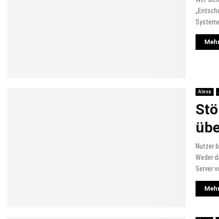
„Entschu
Systemen
Mehr
Alexa
Stö
übe
Nutzer b
Weder da
Server v
Mehr