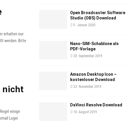
e
Open Broadcaster Software
Studio (OBS) Download
5. Januar 2020
er erhalten nur
lt werden. Bitte
Nano-SIM-Schablone als
PDF-Vorlage
20. September 2019
Amazon Desktop Icon –
kostenloser Download
 nicht
23. November 2019
DaVinci Resolve Download
 Regel einige
10. August 2019
bmail Login