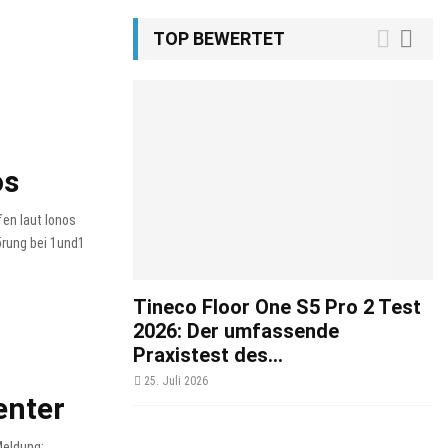
TOP BEWERTET
os
en laut Ionos
örung bei 1und1
Tineco Floor One S5 Pro 2 Test
2026: Der umfassende
Praxistest des...
25. Juli 2026
enter
Meldung: