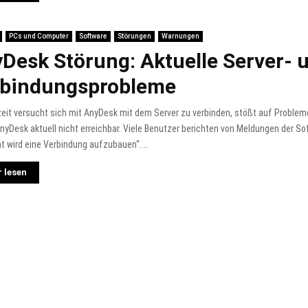
PCs und Computer
Software
Störungen
Warnungen
Desk Störung: Aktuelle Server- 
rbindungsprobleme
eit versucht sich mit AnyDesk mit dem Server zu verbinden, stößt auf Probleme
AnyDesk aktuell nicht erreichbar. Viele Benutzer berichten von Meldungen der S
t wird eine Verbindung aufzubauen“....
 lesen