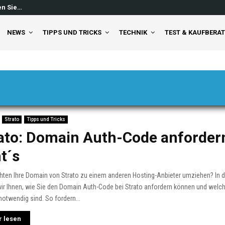
en Sie…
Windows 11 Feed ausschalten: So 
NEWS
TIPPS UND TRICKS
TECHNIK
TEST & KAUFBERA
Strato
Tipps und Tricks
ato: Domain Auth-Code anforder
t´s
hten Ihre Domain von Strato zu einem anderen Hosting-Anbieter umziehen? In 
ir Ihnen, wie Sie den Domain Auth-Code bei Strato anfordern können und welch
notwendig sind. So fordern...
 lesen