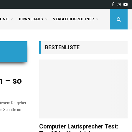
Facebook
Insta
Yo
deaktivieren Sie…
Tineco Floor One S5 Pro 2
TUNG
DOWNLOADS
VERGLEICHSRECHNER
BESTENLISTE
n – so
diesem Ratgeber
e Schritte im
Computer Lautsprecher Test: