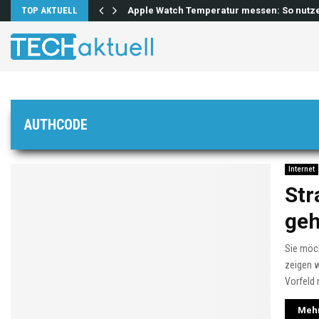
lösen…
TOP AKTUELL
Apple Watch Temperatur messen: So nutz
AUTHCODE
Internet
Str
geh
Sie möc
zeigen w
Vorfeld 
Mehr