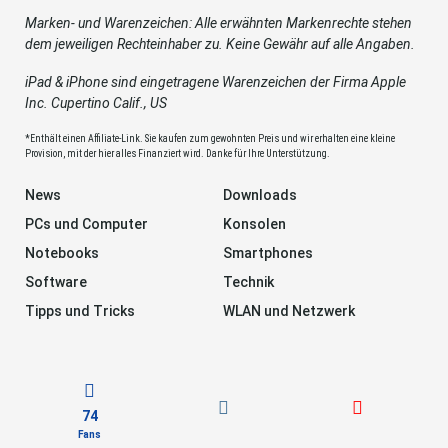
Marken- und Warenzeichen: Alle erwähnten Markenrechte stehen
dem jeweiligen Rechteinhaber zu. Keine Gewähr auf alle Angaben.
iPad & iPhone sind eingetragene Warenzeichen der Firma Apple
Inc. Cupertino Calif., US
*Enthält einen Affiliate-Link. Sie kaufen zum gewohnten Preis und wir erhalten eine kleine
Provision, mit der hier alles Finanziert wird. Danke für Ihre Unterstützung.
News
Downloads
PCs und Computer
Konsolen
Notebooks
Smartphones
Software
Technik
Tipps und Tricks
WLAN und Netzwerk
74
Fans