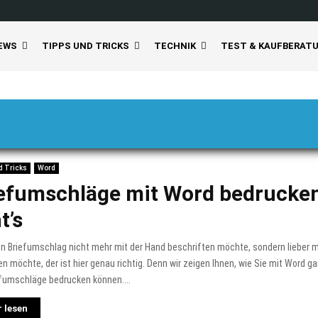
EWS
TIPPS UND TRICKS
TECHNIK
TEST & KAUFBERAT
d Tricks
Word
efumschläge mit Word bedrucken
t’s
n Briefumschlag nicht mehr mit der Hand beschriften möchte, sondern lieber 
n möchte, der ist hier genau richtig. Denn wir zeigen Ihnen, wie Sie mit Word g
efumschläge bedrucken können....
 lesen