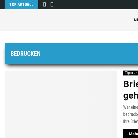
TOP AKTUELL
N
BEDRUCKEN
Tipps un
Bri
geh
Wer eine
bedrucke
Ihre Bri
Mehr