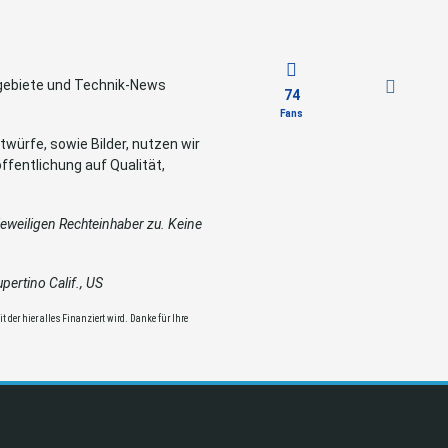
sgebiete und Technik-News
74
Fans
würfe, sowie Bilder, nutzen wir
ffentlichung auf Qualität,
weiligen Rechteinhaber zu. Keine
ertino Calif., US
 der hier alles Finanziert wird. Danke für Ihre