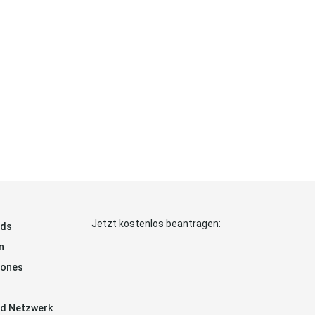
Jetzt kostenlos beantragen:
ads
n
hones
d Netzwerk