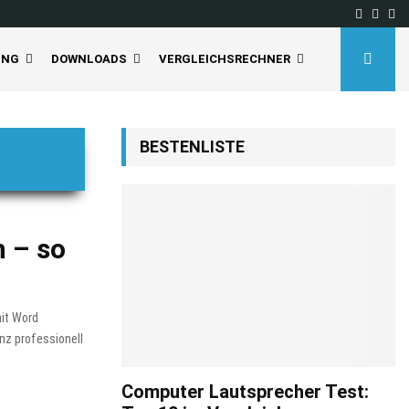
Facebo
Inst
Yo
UNG
DOWNLOADS
VERGLEICHSRECHNER
BESTENLISTE
 – so
mit Word
anz professionell
Computer Lautsprecher Test: