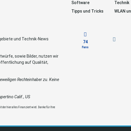
Software
Technik
Tipps und Tricks
WLAN un
sgebiete und Technik-News
74
Fans
würfe, sowie Bilder, nutzen wir
ffentlichung auf Qualität,
weiligen Rechteinhaber zu. Keine
ertino Calif., US
 der hier alles Finanziert wird. Danke für Ihre