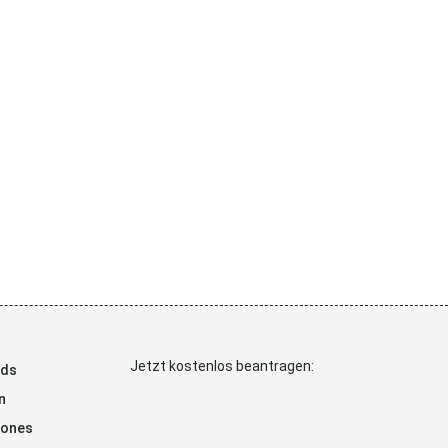
Jetzt kostenlos beantragen:
ads
n
hones