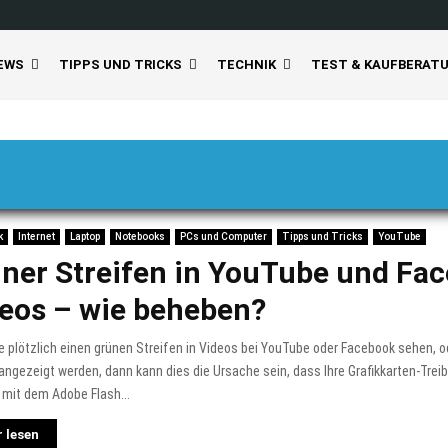
EWS
TIPPS UND TRICKS
TECHNIK
TEST & KAUFBERAT
k
Internet
Laptop
Notebooks
PCs und Computer
Tipps und Tricks
YouTube
ner Streifen in YouTube und Fa
eos – wie beheben?
 plötzlich einen grünen Streifen in Videos bei YouTube oder Facebook sehen, od
angezeigt werden, dann kann dies die Ursache sein, dass Ihre Grafikkarten-Treib
mit dem Adobe Flash...
 lesen