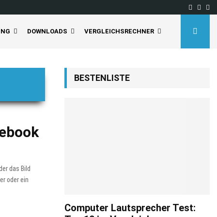
Facebo
Inst
Yo
UNG
DOWNLOADS
VERGLEICHSRECHNER
BESTENLISTE
cebook
er das Bild
er oder ein
Computer Lautsprecher Test: