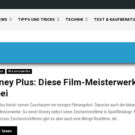
EWS
TIPPS UND TRICKS
TECHNIK
TEST & KAUFBERAT
lus
Wissenswertes
ney Plus: Diese Film-Meisterwer
ei
lus bietet seinen Zuschauern ein riesiges Filmangebot. Darunter auch die bek
eisterwerke. So nennt Disney selbst seine Zeichentrickfilme in Spielfilmlänge.
sten Zeichentrickfilmen gibt es aber auch eine Menge Realfilme, die...
 lesen