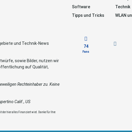
Software
Technik
Tipps und Tricks
WLAN un
sgebiete und Technik-News
74
Fans
würfe, sowie Bilder, nutzen wir
ffentlichung auf Qualität,
weiligen Rechteinhaber zu. Keine
ertino Calif., US
 der hier alles Finanziert wird. Danke für Ihre