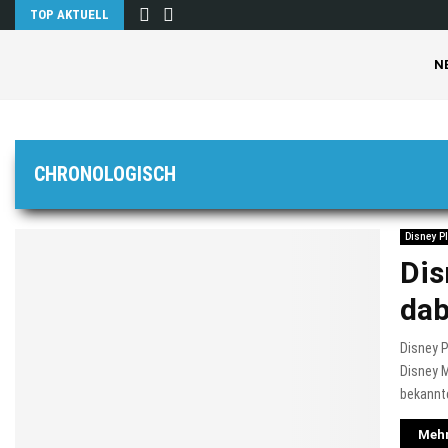
TOP AKTUELL
N
CHRONOLOGISCH
Disney P
Dis
dab
Disney P
Disney M
bekannte
Mehr