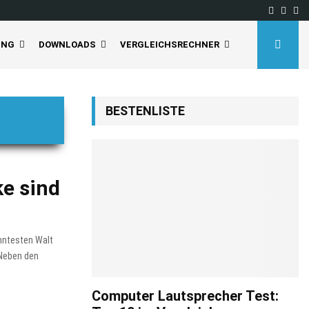
Facebo
Inst
Yo
UNG
DOWNLOADS
VERGLEICHSRECHNER
BESTENLISTE
ke sind
anntesten Walt
 Neben den
Computer Lautsprecher Test: