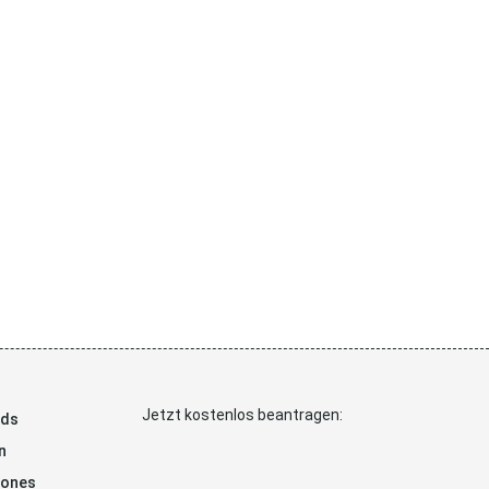
Jetzt kostenlos beantragen:
ads
n
hones