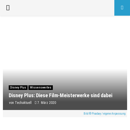
PRIMARY
MENU
Disney Plus
Wissenswertes
Disney Plus: Diese Film-Meisterwerke sind dabei
von
Techaktuell
7. März 2020
Bild © Pixabay / eigene Anpassung