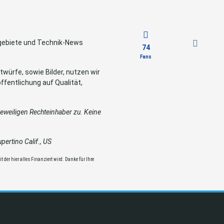
sgebiete und Technik-News
74
Fans
würfe, sowie Bilder, nutzen wir
ffentlichung auf Qualität,
weiligen Rechteinhaber zu. Keine
ertino Calif., US
 der hier alles Finanziert wird. Danke für Ihre