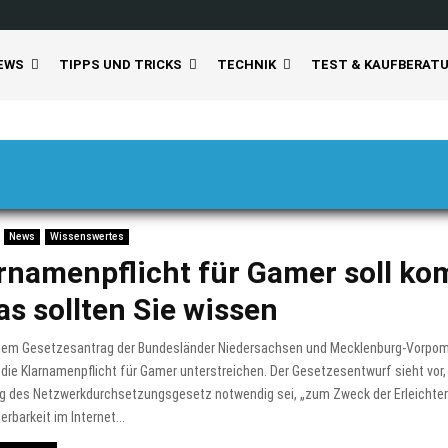
EWS
TIPPS UND TRICKS
TECHNIK
TEST & KAUFBERAT
News
Wissenswertes
rnamenpflicht für Gamer soll k
as sollten Sie wissen
nem Gesetzesantrag der Bundesländer Niedersachsen und Mecklenburg-Vorpomm
die Klarnamenpflicht für Gamer unterstreichen. Der Gesetzesentwurf sieht vor,
g des Netzwerkdurchsetzungsgesetz notwendig sei, „zum Zweck der Erleichter
ierbarkeit im Internet...