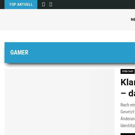
TOP AKTUELL
N
GAMER
Internet
Kla
– d
Nach ei
Gesetzt 
Änderun
Identifiz