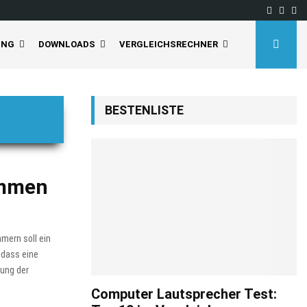
Facebo
Inst
Yo
UNG
DOWNLOADS
VERGLEICHSRECHNER
BESTENLISTE
ommen
ern soll ein
 dass eine
ung der
Computer Lautsprecher Test: