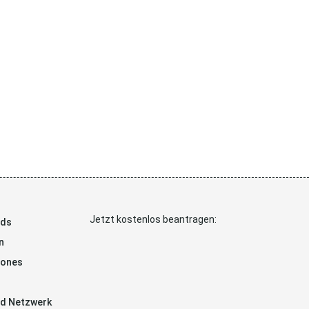
Jetzt kostenlos beantragen:
ads
n
hones
d Netzwerk