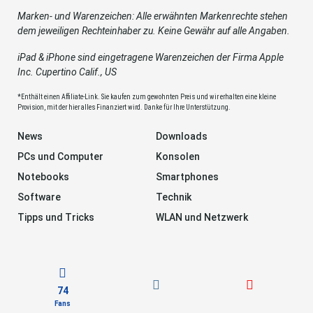
Marken- und Warenzeichen: Alle erwähnten Markenrechte stehen
dem jeweiligen Rechteinhaber zu. Keine Gewähr auf alle Angaben.
iPad & iPhone sind eingetragene Warenzeichen der Firma Apple
Inc. Cupertino Calif., US
*Enthält einen Affiliate-Link. Sie kaufen zum gewohnten Preis und wir erhalten eine kleine
Provision, mit der hier alles Finanziert wird. Danke für Ihre Unterstützung.
News
Downloads
PCs und Computer
Konsolen
Notebooks
Smartphones
Software
Technik
Tipps und Tricks
WLAN und Netzwerk
74
Fans