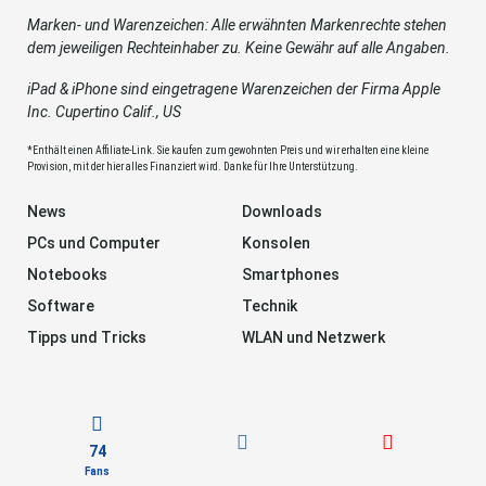
Marken- und Warenzeichen: Alle erwähnten Markenrechte stehen
dem jeweiligen Rechteinhaber zu. Keine Gewähr auf alle Angaben.
iPad & iPhone sind eingetragene Warenzeichen der Firma Apple
Inc. Cupertino Calif., US
*Enthält einen Affiliate-Link. Sie kaufen zum gewohnten Preis und wir erhalten eine kleine
Provision, mit der hier alles Finanziert wird. Danke für Ihre Unterstützung.
News
Downloads
PCs und Computer
Konsolen
Notebooks
Smartphones
Software
Technik
Tipps und Tricks
WLAN und Netzwerk
74
Fans