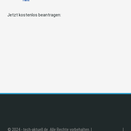
Fans
Jetzt kostenlos beantragen:
© 2024 - tech-aktuell.de. Alle Rechte vorbehalten. |
|