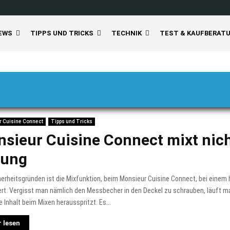
EWS
TIPPS UND TRICKS
TECHNIK
TEST & KAUFBERAT
 Cuisine Connect
Tipps und Tricks
sieur Cuisine Connect mixt nich
sung
erheitsgründen ist die Mixfunktion, beim Monsieur Cuisine Connect, bei einem
ert. Vergisst man nämlich den Messbecher in den Deckel zu schrauben, läuft m
e Inhalt beim Mixen herausspritzt. Es...
 lesen