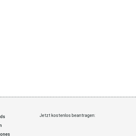
Jetzt kostenlos beantragen:
ads
n
hones