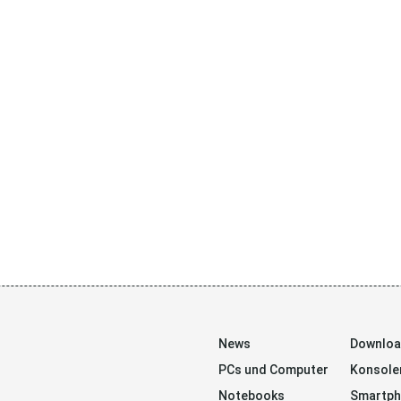
News
Downlo
PCs und Computer
Konsole
Notebooks
Smartp