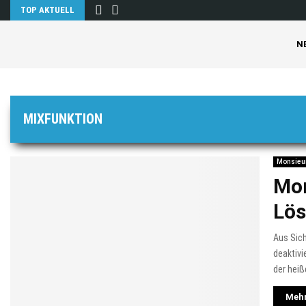
TOP AKTUELL
N
MIXFUNKTION
Monsieur
Mon
Lö
Aus Sich
deaktivi
der heiß
Mehr