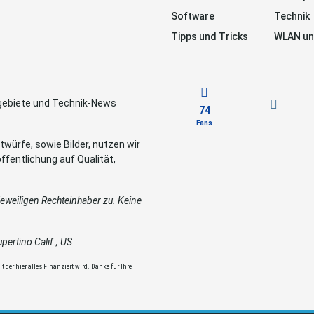
Software
Technik
Tipps und Tricks
WLAN un
sgebiete und Technik-News
74
Fans
würfe, sowie Bilder, nutzen wir
ffentlichung auf Qualität,
weiligen Rechteinhaber zu. Keine
ertino Calif., US
 der hier alles Finanziert wird. Danke für Ihre