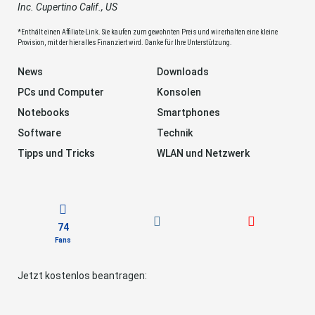
Inc. Cupertino Calif., US
*Enthält einen Affiliate-Link. Sie kaufen zum gewohnten Preis und wir erhalten eine kleine
Provision, mit der hier alles Finanziert wird. Danke für Ihre Unterstützung.
News
Downloads
PCs und Computer
Konsolen
Notebooks
Smartphones
Software
Technik
Tipps und Tricks
WLAN und Netzwerk
74
Fans
Jetzt kostenlos beantragen: