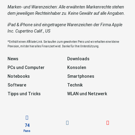
Marken- und Warenzeichen: Alle erwähnten Markenrechte stehen
dem jeweiligen Rechteinhaber zu. Keine Gewähr auf alle Angaben.
iPad & iPhone sind eingetragene Warenzeichen der Firma Apple
Inc. Cupertino Calif., US
*Enthält einen Affiliate-Link. Sie kaufen zum gewohnten Preis und wir erhalten eine kleine
Provision, mit der hier alles Finanziert wird. Danke für Ihre Unterstützung.
News
Downloads
PCs und Computer
Konsolen
Notebooks
Smartphones
Software
Technik
Tipps und Tricks
WLAN und Netzwerk
74
Fans