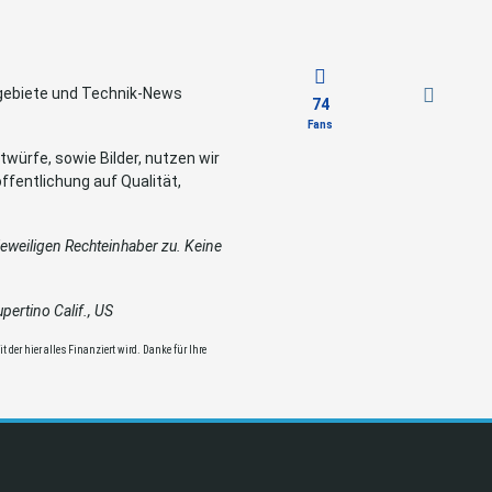
sgebiete und Technik-News
74
Fans
würfe, sowie Bilder, nutzen wir
ffentlichung auf Qualität,
weiligen Rechteinhaber zu. Keine
ertino Calif., US
 der hier alles Finanziert wird. Danke für Ihre