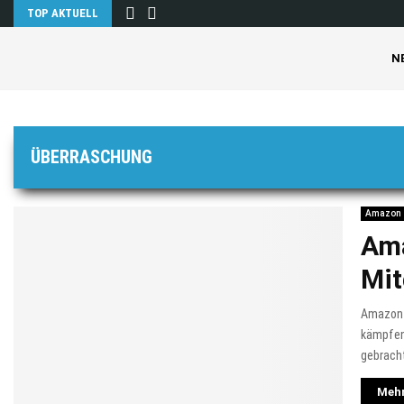
TOP AKTUELL
N
ÜBERRASCHUNG
Amazon
Ama
Mit
Amazon 
kämpfen
gebrach
Mehr