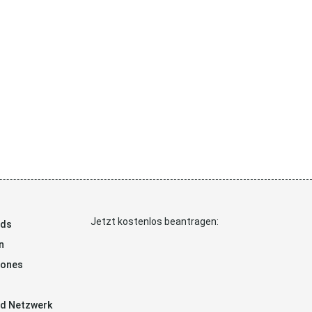
Jetzt kostenlos beantragen:
ads
n
hones
d Netzwerk