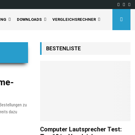
Facebo
Inst
Yo
UNG
DOWNLOADS
VERGLEICHSRECHNER
BESTENLISTE
ime-
Bestellungen zu
reits dazu
Computer Lautsprecher Test: